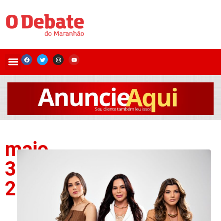
maio
30,
2025