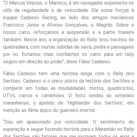
“O Marcus Vinicius, o Marreco, é um navegador experiente no
rally de regularidade e de velocidade. Ele soma forças à
equipe Cadasso Racing, ao lado dos amigos mecânicos
Francisco Júnior e Afonso Gonçalves, o Magrão. Sobre o
nosso carro, reforçamos a suspensão e a parte traseira
também. Neste ano, a organização do Rally tirou trechos de
quebradeira, com muitas subidas de serra, pedra e passagens
por rio. Estamos mais confiantes no carro para um rally
seguro em direção ao pódio”, disse Fábio Cadasso.
Fábio Cadasso tem uma história longa com o Rally dos
Sertões. Cadasso é o único piloto da história dos Sertões a
competir em todas as modalidades: motos, quadriciclos,
UTVs, carros e caminhões. O feito rendeu ao veterano
maranhense, o apelido de ‘Highlander dos Sertões’, em
menção ao filme épico do guerreiro imortal.
“Sou um apaixonado por velocidade. O sentimento de
superação e seguir fazendo história para o Maranhão no Rally
dos Sertões são fatores que me motivam todos os anos a