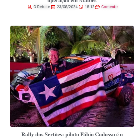
operação em Matões
O Debate
23/08/2024
18:12
Comente
Rally dos Sertões: piloto Fábio Cadasso é o