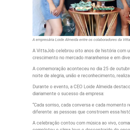
A empresária Loide Almeida entre os colaboradores da Vitta
A VittaJob celebrou oito anos de história com um
crescimento no mercado maranhense e em divers
A comemoração aconteceu no dia 25 de outubro
noite de alegria, união e reconhecimento, reali
Durante o evento, a CEO Loide Almeida destac
diariamente o sucesso da empresa:
“Cada sorriso, cada conversa e cada momento r
diferente: as pessoas que constroem essa histó
A celebração contou com música ao vivo, coman
completou o clima leve e descontraído do enco