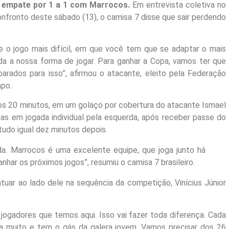
o empate por 1 a 1 com Marrocos.
Em entrevista coletiva no
nfronto deste sábado (13), o camisa 7 disse que sair perdendo
e o jogo mais difícil, em que você tem que se adaptar o mais
da a nossa forma de jogar. Para ganhar a Copa, vamos ter que
parados para isso”, afirmou o atacante, eleito pela Federação
mpo.
 aos 20 minutos, em um golaço por cobertura do atacante Ismael
 mas em jogada individual pela esquerda, após receber passe do
tudo igual dez minutos depois.
da. Marrocos é uma excelente equipe, que joga junto há
har os próximos jogos”, resumiu o camisa 7 brasileiro.
uar ao lado dele na sequência da competição, Vinícius Júnior
ogadores que temos aqui. Isso vai fazer toda diferença. Cada
ta muito e tem o gás da galera jovem. Vamos precisar dos 26