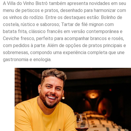
A Villa do Vinho Bistrô também apresenta novidades em seu
menu de petiscos e pratos, desenhado para harmonizar com
os vinhos do rodízio. Entre os destaques estão: Bolinho de
costela, rústico e saboroso; Tartar de filé mignon com
batata frita, clássico francês em versão contemporânea e
Ceviche fresco, perfeito para acompanhar brancos e rosés,
com pedidos à parte. Além de opções de pratos principais e
sobremesas, compondo uma experiência completa que une
gastronomia e enologia.