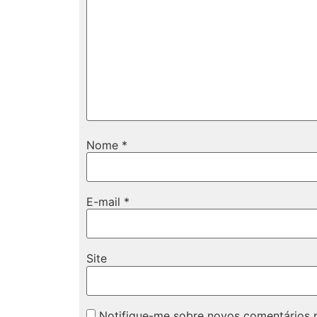
Nome
*
E-mail
*
Site
Notifique-me sobre novos comentários p