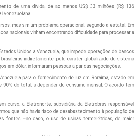
amento de uma dívida, de ao menos US$ 33 milhões (R$ 136
al venezuelana.
rsos, mas sim um problema operacional, segundo a estatal. Em
ncos nacionais vinham encontrando dificuldade para processar a
 Estados Unidos à Venezuela, que impede operações de bancos
 brasileiras indiretamente, pelo caráter globalizado do sistema
gos em dólar, informaram pessoas a par das negociações.
Venezuela para o fornecimento de luz em Roraima, estado em
 e 90% do total, a depender do consumo mensal. O acordo tem
.
 curso, a Eletronorte, subsidiária da Eletrobras responsável
firmou que não havia risco de desabastecimento à população de
ras fontes –no caso, o uso de usinas termelétricas, de maior