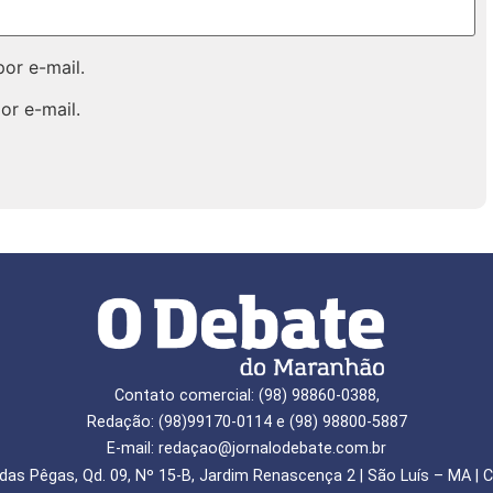
or e-mail.
or e-mail.
Contato comercial: (98) 98860-0388,
Redação: (98)99170-0114 e (98) 98800-5887
E-mail: redaçao@jornalodebate.com.br
das Pêgas, Qd. 09, Nº 15-B, Jardim Renascença 2 | São Luís – MA | C