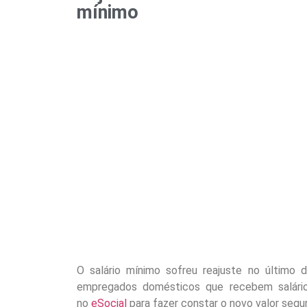
mínimo
O salário mínimo sofreu reajuste no último d
empregados
dom
ésticos que recebem salár
no
eSocial
para fazer constar o novo valor se