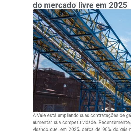
do mercado livre em 2025
A Vale está ampliando suas contratações de gá
aumentar sua competitividade. Recentemente,
visando que, em 2025, cerca de 90% do gás n