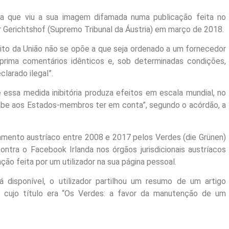
ca que viu a sua imagem difamada numa publicação feita no
 Gerichtshof (Supremo Tribunal da Áustria) em março de 2018.
eito da União não se opõe a que seja ordenado a um fornecedor
ima comentários idênticos e, sob determinadas condições,
larado ilegal”.
essa medida inibitória produza efeitos em escala mundial, no
 cabe aos Estados-membros ter em conta”, segundo o acórdão, a
amento austríaco entre 2008 e 2017 pelos Verdes (die Grünen)
ontra o Facebook Irlanda nos órgãos jurisdicionais austríacos
ão feita por um utilizador na sua página pessoal.
 disponível, o utilizador partilhou um resumo de um artigo
V, cujo título era “Os Verdes: a favor da manutenção de um