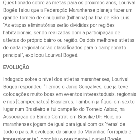
Questionado sobre as metas para os próximos anos, Lourival
Bogéa falou que a Federação Maranhense planeja fazer um
grande torneio de sinuquinha (bilharina) na Ilha de São Luís.
“As etapas eliminatórias serão divididas por regiões
habitacionais, sendo realizadas com a participação de
atletas do próprio bairro ou região. Os dois melhores atletas
de cada regional serão classificados para o campeonato
principal”, explicou Lourival Bogeá.
EVOLUÇÃO
Indagado sobre o nível dos atletas maranhenses, Lourival
Bogéa respondeu: “Temos o Jânio Gonçalves, que já teve
colocações muito boas em eventos interestaduais, regionais
e nos [Campeonatos] Brasileiros. Também já fiquei em sexto
lugar num Brasileiro e fui campeão do Torneio Asbac, na
Associação do Banco Central, em Brasília/DF. Hoje, os
maranhenses jogam de igual para igual com os ‘feras’ de
todo o país. A evolução da sinuca do Maranhão foi rápida e
impressionante”, concluiu o presidente Lourival Bogéa.