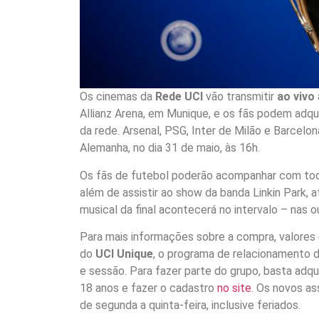
Os cinemas da
Rede UCI
vão transmitir
ao vivo
Allianz Arena, em Munique, e os fãs podem adqu
da rede. Arsenal, PSG, Inter de Milão e Barcelo
Alemanha, no dia 31 de maio, às 16h.
Os fãs de futebol poderão acompanhar com toda 
além de assistir ao show da banda Linkin Park, a
musical da final acontecerá no intervalo – nas o
Para mais informações sobre a compra, valores
do
UCI Unique
, o programa de relacionamento d
e sessão. Para fazer parte do grupo, basta adqui
18 anos e fazer o cadastro
no site.
Os novos ass
de segunda a quinta-feira, inclusive feriados.