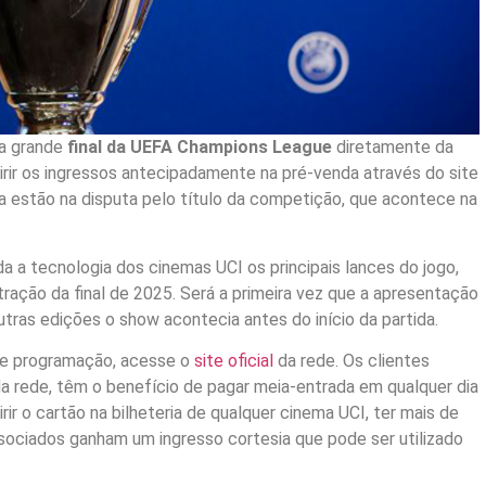
a grande
final da UEFA Champions League
diretamente da
irir os ingressos antecipadamente na pré-venda através do site
na estão na disputa pelo título da competição, que acontece na
a tecnologia dos cinemas UCI os principais lances do jogo,
tração da final de 2025. Será a primeira vez que a apresentação
utras edições o show acontecia antes do início da partida.
 e programação, acesse o
site oficial
da rede. Os clientes
a rede, têm o benefício de pagar meia-entrada em qualquer dia
rir o cartão na bilheteria de qualquer cinema UCI, ter mais de
ociados ganham um ingresso cortesia que pode ser utilizado