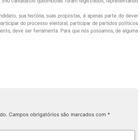
3.590 candidatos quilombolas foram registrados, representando
idato, sua história, suas propostas, é apenas parte do dever
rticipar do processo eleitoral, participar de partidos políticos
umento, deve ser ferramenta. Para que nós possamos, de alguma
do.
Campos obrigatórios são marcados com
*