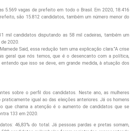
s 5.569 vagas de prefeito em todo o Brasil. Em 2020, 18.416
-prefeito, são 15.812 candidatos, também um número menor do
31 mil candidatos disputando as 58 mil cadeiras, também um
 de 2020.
a Mamede Said, essa redução tem uma explicação clara.”A crise
is geral que nós temos, que é o desencanto com a política,
eu entendo que isso se deve, em grande medida, à atuação dos
tes sobre o perfil dos candidatos. Neste ano, as mulheres
praticamente igual ao das eleições anteriores. Já os homens
ado que chama a atenção é o aumento de candidatos que se
ontra 133 em 2020.
idatos: 46,83% do total. Já pessoas pardas e pretas somam,