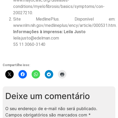
www.mayoclinic.org/diseases-
conditions/myelofibrosis/basics/symptoms/con-
20027210.
Site MedlinePlus. Disponível em:
www.nlm.nih.gov/medlineplus/ency/article/000531.htm.
Informações à imprensa:
Leila Justo
leila.justo@edelman.com
55 11 3060-3140
Compartilhe isso:
Deixe um comentário
O seu endereço de e-mail não será publicado.
Campos obrigatórios são marcados com
*