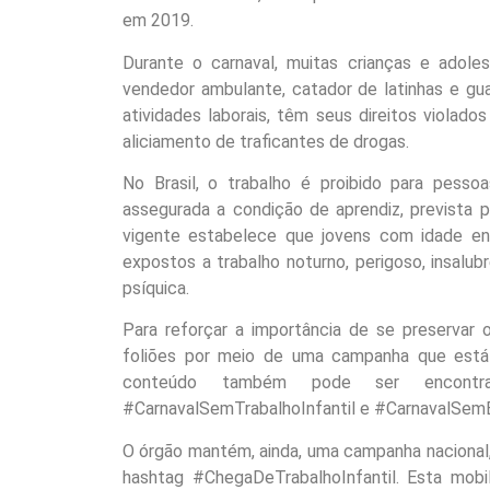
em 2019.
Durante o carnaval, muitas crianças e adol
vendedor ambulante, catador de latinhas e gu
atividades laborais, têm seus direitos violad
aliciamento de traficantes de drogas.
No Brasil, o trabalho é proibido para pess
assegurada a condição de aprendiz, prevista p
vigente estabelece que jovens com idade e
expostos a trabalho noturno, perigoso, insalu
psíquica.
Para reforçar a importância de se preservar
foliões por meio de uma campanha que está
conteúdo também pode ser encontr
#CarnavalSemTrabalhoInfantil e #CarnavalSemE
O órgão mantém, ainda, uma campanha nacional,
hashtag #ChegaDeTrabalhoInfantil. Esta mob