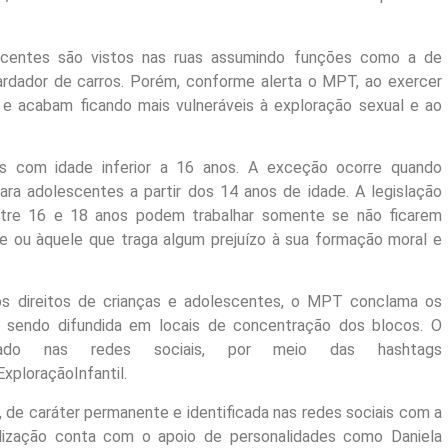
escentes são vistos nas ruas assumindo funções como a de
ardador de carros. Porém, conforme alerta o MPT, ao exercer
os e acabam ficando mais vulneráveis à exploração sexual e ao
oas com idade inferior a 16 anos. A exceção ocorre quando
ara adolescentes a partir dos 14 anos de idade. A legislação
ntre 16 e 18 anos podem trabalhar somente se não ficarem
bre ou àquele que traga algum prejuízo à sua formação moral e
 os direitos de crianças e adolescentes, o MPT conclama os
 sendo difundida em locais de concentração dos blocos. O
ado nas redes sociais, por meio das hashtags
xploraçãoInfantil.
 de caráter permanente e identificada nas redes sociais com a
ilização conta com o apoio de personalidades como Daniela