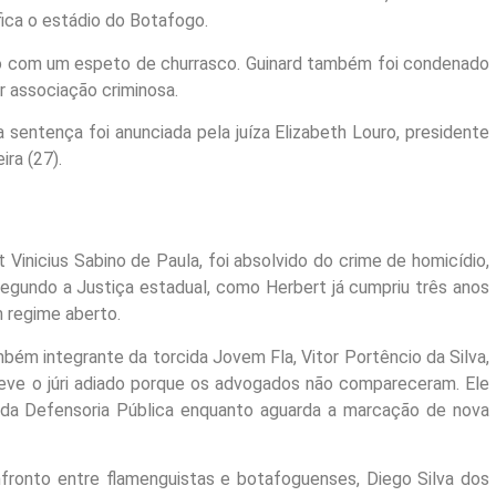
fica o estádio do Botafogo.
rio com um espeto de churrasco. Guinard também foi condenado
r associação criminosa.
e a sentença foi anunciada pela juíza Elizabeth Louro, presidente
ira (27).
t Vinicius Sabino de Paula, foi absolvido do crime de homicídio,
egundo a Justiça estadual, como Herbert já cumpriu três anos
m regime aberto.
bém integrante da torcida Jovem Fla, Vitor Portêncio da Silva,
 teve o júri adiado porque os advogados não compareceram. Ele
 da Defensoria Pública enquanto aguarda a marcação de nova
nfronto entre flamenguistas e botafoguenses, Diego Silva dos