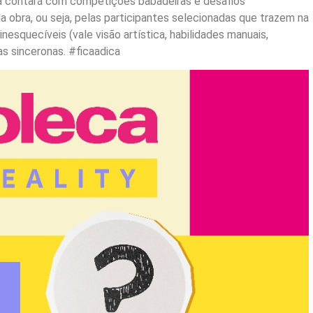
ma contará com competições babadeiras e desafios
 obra, ou seja, pelas participantes selecionadas que trazem na
esquecíveis (vale visão artística, habilidades manuais,
as sinceronas. #ficaadica