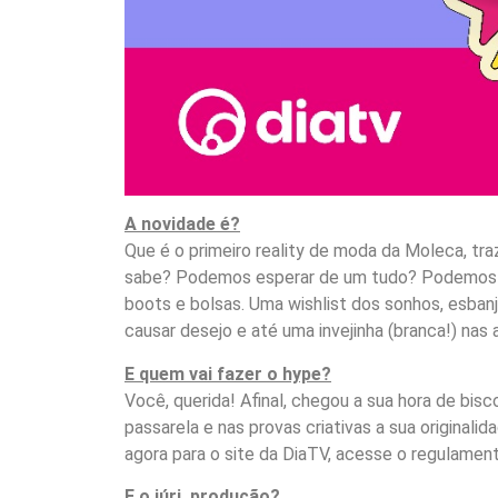
A novidade é?
Que é o primeiro reality de moda da Moleca, tra
sabe? Podemos esperar de um tudo? Podemos! Sa
boots e bolsas. Uma wishlist dos sonhos, esban
causar desejo e até uma invejinha (branca!) nas 
E quem vai fazer o hype?
Você, querida! Afinal, chegou a sua hora de bis
passarela e nas provas criativas a sua originalid
agora para o site da DiaTV, acesse o regulamento
E o júri, produção?