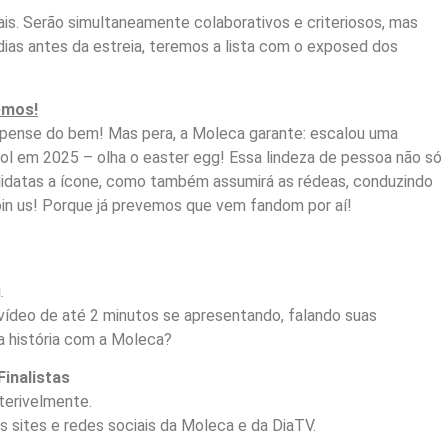
ais. Serão simultaneamente colaborativos e criteriosos, mas
dias antes da estreia, teremos a lista com o exposed dos
emos!
spense do bem! Mas pera, a Moleca garante: escalou uma
ool em 2025 – olha o easter egg! Essa lindeza de pessoa não só
andidatas a ícone, como também assumirá as rédeas, conduzindo
oin us! Porque já prevemos que vem fandom por aí!
i
.
vídeo de até 2 minutos se apresentando, falando suas
a história com a Moleca?
Finalistas
terivelmente.
os sites e redes sociais da Moleca e da DiaTV.