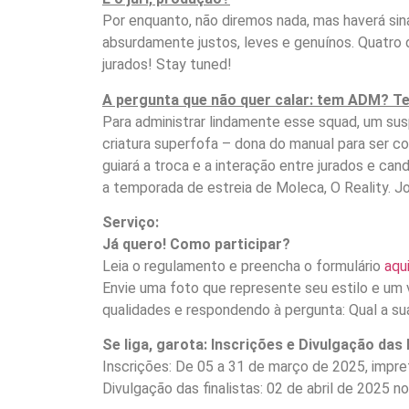
Por enquanto, não diremos nada, mas haverá sin
absurdamente justos, leves e genuínos. Quatro 
jurados! Stay tuned!
A pergunta que não quer calar: tem ADM? T
Para administrar lindamente esse squad, um su
criatura superfofa – dona do manual para ser c
guiará a troca e a interação entre jurados e c
a temporada de estreia de Moleca, O Reality. J
Serviço:
Já quero! Como participar?
Leia o regulamento e preencha o formulário
aqu
Envie uma foto que represente seu estilo e um 
qualidades e respondendo à pergunta: Qual a su
Se liga, garota: Inscrições e Divulgação das 
Inscrições: De 05 a 31 de março de 2025, impre
Divulgação das finalistas: 02 de abril de 2025 n