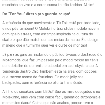
mundinho ao vivo e a cores nunca foi tão fashion. Aí sim!
Do “For You” direto pro guarda-roupa!
A influência do que movimenta o TikTok está por todo lado,
e nos pés também! O Molekinho traz slides modelo nuvem
com apelo street, com estampa inspirada na cultura do
skate e que dão match com as meias da marca. É o design
maneiro que a turminha quer ver e curte de montão!
Já para as garotas, incluindo o público tween, o destaque é o
Motomoda, que faz um passeio pelo mood rocker no tênis
com detalhe de corrente e cabedal em azul sky/branco. A
tendência Gastro Chic também está na área, com opções
que trazem aroma de frutinhas. E a moda jelly nas
backpacks, com referência ao efeito translúcido.
Ahhh e os sneakers com LEDs? São os mais desejados e no
Molekinho, eles vêm com calce fácil, garantido autonomia e
momentos daora! Calma que não acabou, porque tem o