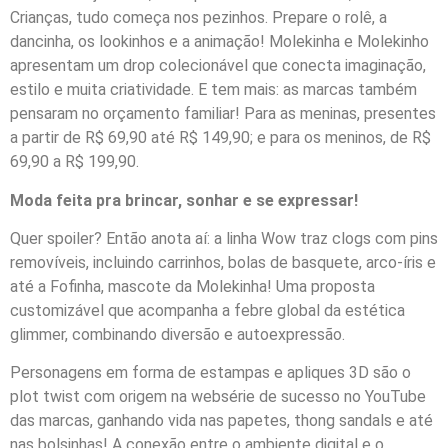
Crianças, tudo começa nos pezinhos. Prepare o rolê, a
dancinha, os lookinhos e a animação! Molekinha e Molekinho
apresentam um drop colecionável que conecta imaginação,
estilo e muita criatividade. E tem mais: as marcas também
pensaram no orçamento familiar! Para as meninas, presentes
a partir de R$ 69,90 até R$ 149,90; e para os meninos, de R$
69,90 a R$ 199,90.
Moda feita pra brincar, sonhar e se expressar!
Quer spoiler? Então anota aí: a linha Wow traz clogs com pins
removíveis, incluindo carrinhos, bolas de basquete, arco-íris e
até a Fofinha, mascote da Molekinha! Uma proposta
customizável que acompanha a febre global da estética
glimmer, combinando diversão e autoexpressão.
Personagens em forma de estampas e apliques 3D são o
plot twist com origem na websérie de sucesso no YouTube
das marcas, ganhando vida nas papetes, thong sandals e até
nas bolsinhas! A conexão entre o ambiente digital e o