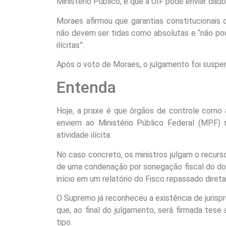
Ministério Público, e que a UIF pode enviar da
Moraes afirmou que garantias constitucionais de
não devem ser tidas como absolutas e “não pod
ilícitas”.
Após o voto de Moraes, o julgamento foi suspe
Entenda
Hoje, a praxe é que órgãos de controle como a
enviem ao Ministério Público Federal (MPF) 
atividade ilícita.
No caso concreto, os ministros julgam o recurs
de uma condenação por sonegação fiscal do do
início em um relatório do Fisco repassado dire
O Supremo já reconheceu a existência de jurispr
que, ao final do julgamento, será firmada tese
tipo.