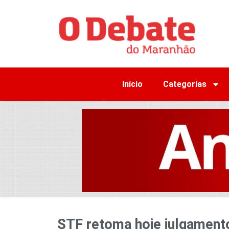
Início
Categorias
STF retoma hoje julgament