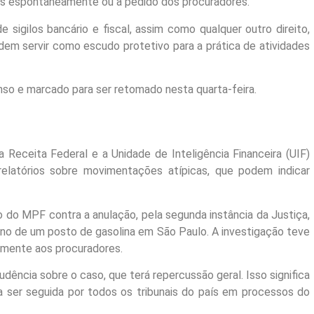
dos espontaneamente ou a pedido dos procuradores.
 sigilos bancário e fiscal, assim como qualquer outro direito,
em servir como escudo protetivo para a prática de atividades
nso e marcado para ser retomado nesta quarta-feira.
 Receita Federal e a Unidade de Inteligência Financeira (UIF)
relatórios sobre movimentações atípicas, que podem indicar
o do MPF contra a anulação, pela segunda instância da Justiça,
no de um posto de gasolina em São Paulo. A investigação teve
tamente aos procuradores.
udência sobre o caso, que terá repercussão geral. Isso significa
 a ser seguida por todos os tribunais do país em processos do