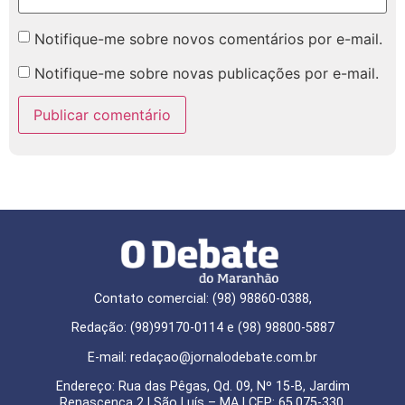
Notifique-me sobre novos comentários por e-mail.
Notifique-me sobre novas publicações por e-mail.
Contato comercial: (98) 98860-0388,
Redação: (98)99170-0114 e (98) 98800-5887
E-mail: redaçao@jornalodebate.com.br
Endereço: Rua das Pêgas, Qd. 09, Nº 15-B, Jardim
Renascença 2 | São Luís – MA | CEP: 65.075-330.