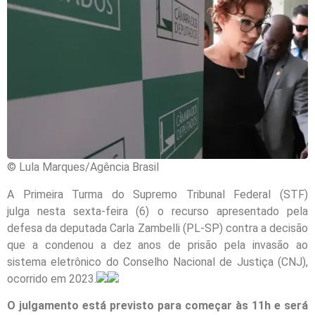
© Lula Marques/Agência Brasil
A Primeira Turma do Supremo Tribunal Federal (STF)
julga nesta sexta-feira (6) o recurso apresentado pela
defesa da deputada Carla Zambelli (PL-SP) contra a decisão
que a condenou a dez anos de prisão pela invasão ao
sistema eletrônico do Conselho Nacional de Justiça (CNJ),
ocorrido em 2023.
O julgamento está previsto para começar às 11h e será