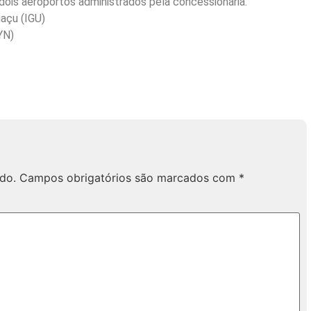
dois aeroportos administrados pela concessionária:
uaçu (IGU)
YN)
do.
Campos obrigatórios são marcados com
*