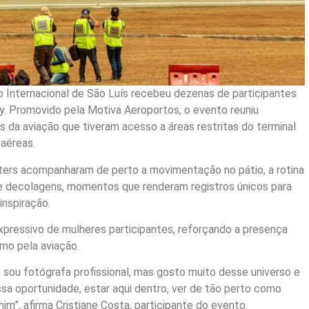
to Internacional de São Luís recebeu dezenas de participantes
y. Promovido pela Motiva Aeroportos, o evento reuniu
s da aviação que tiveram acesso a áreas restritas do terminal
 aéreas.
tters acompanharam de perto a movimentação no pátio, a rotina
e decolagens, momentos que renderam registros únicos para
nspiração.
pressivo de mulheres participantes, reforçando a presença
smo pela aviação.
 sou fotógrafa profissional, mas gosto muito desse universo e
ssa oportunidade, estar aqui dentro, ver de tão perto como
im”, afirma Cristiane Costa, participante do evento.