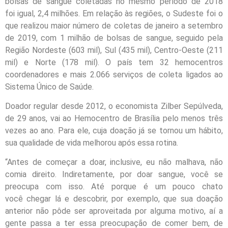
bolsas de sangue coletadas no mesmo período de 2018
foi igual, 2,4 milhões. Em relação às regiões, o Sudeste foi o
que realizou maior número de coletas de janeiro a setembro
de 2019, com 1 milhão de bolsas de sangue, seguido pela
Região Nordeste (603 mil), Sul (435 mil), Centro-Oeste (211
mil) e Norte (178 mil). O país tem 32 hemocentros
coordenadores e mais 2.066 serviços de coleta ligados ao
Sistema Único de Saúde.
Doador regular desde 2012, o economista Zilber Sepúlveda,
de 29 anos, vai ao Hemocentro de Brasília pelo menos três
vezes ao ano. Para ele, cuja doação já se tornou um hábito,
sua qualidade de vida melhorou após essa rotina.
“Antes de começar a doar, inclusive, eu não malhava, não
comia direito. Indiretamente, por doar sangue, você se
preocupa com isso. Até porque é um pouco chato
você chegar lá e descobrir, por exemplo, que sua doação
anterior não pôde ser aproveitada por alguma motivo, aí a
gente passa a ter essa preocupação de comer bem, de