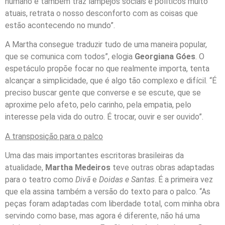
humano e também traz lampejos sociais e políticos muito
atuais, retrata o nosso desconforto com as coisas que
estão acontecendo no mundo”.
A Martha consegue traduzir tudo de uma maneira popular,
que se comunica com todos”, elogia
Georgiana Góes
. O
espetáculo propõe focar no que realmente importa, tenta
alcançar a simplicidade, que é algo tão complexo e difícil. “É
preciso buscar gente que converse e se escute, que se
aproxime pelo afeto, pelo carinho, pela empatia, pelo
interesse pela vida do outro. É trocar, ouvir e ser ouvido”.
A transposição para o palco
Uma das mais importantes escritoras brasileiras da
atualidade,
Martha Medeiros
teve outras obras adaptadas
para o teatro como
Divã
e
Doidas e Santas
. É a primeira vez
que ela assina também a versão do texto para o palco. “As
peças foram adaptadas com liberdade total, com minha obra
servindo como base, mas agora é diferente, não há uma