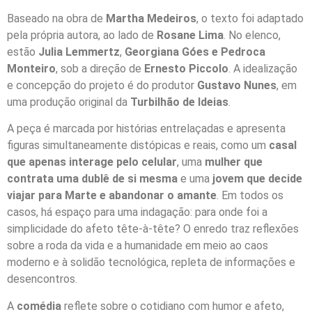
Baseado na obra de
Martha Medeiros
, o texto foi adaptado
pela própria autora, ao lado de
Rosane Lima
. No elenco,
estão
Julia Lemmertz
,
Georgiana Góes e Pedroca
Monteiro
, sob a direção de
Ernesto Piccolo
. A idealização
e concepção do projeto é do produtor
Gustavo Nunes
, em
uma produção original da
Turbilhão de Ideias
.
A peça é marcada por histórias entrelaçadas e apresenta
figuras simultaneamente distópicas e reais, como um
casal
que apenas interage pelo celular
, uma
mulher que
contrata uma dublê de si mesma
e uma
jovem que decide
viajar para Marte e abandonar o amante
. Em todos os
casos, há espaço para uma indagação: para onde foi a
simplicidade do afeto tête-à-tête? O enredo traz reflexões
sobre a roda da vida e a humanidade em meio ao caos
moderno e à solidão tecnológica, repleta de informações e
desencontros.
A
comédia
reflete sobre o cotidiano com humor e afeto,