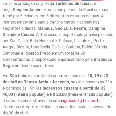
Em uma produção original da
Turbilhão de Ideias,
a
peça
Simples Assim
retorna aos palcos do Brasil em uma
turnê por 5 cidades, em 5 diferentes estados do país. A
montagem retorna para o cenário teatral nacional nas
seguintes cidades:
Manaus
, São Luiz, Recife, Campina
Grande e Cuiabá
. Antes disso, o espetáculo já tinha passado
por São Paulo, Belo Horizonte, Palmas, Fortaleza, Porto
Alegre, Brasília, Uberlândia, Goiânia, Curitiba, Belém, Vitória,
Campinas e Ribeirão Preto em um total de 68
apresentações. O espetáculo é apresentado pela
Bradesco
Seguros
desde sua estreia.
Em
São Luís
, o espetáculo acontece nos dias
18, 19 e 20
de abril no Teatro Arthur Azevedo
, sexta e sábado às 21h
e domingo às 19h.
Os ingressos custam a partir de R$
40,00 (inteira popular) e R$ 20,00 (meia-entrada popular)
,
e estão à venda através do site
ingressodigital.com.br
.
Teremos intérprete de libras e audiodescrição na sessão do
dia 20 de abril.