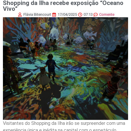
Shopping da Ilha recebe exposição “Oceano
Vivo”
Flávia Bitencourt
17/04/2025
07:13
Comente
Visitantes do Shopping da Ilha irão se surpreender com uma
experiência única e inédita na capital com o espetáculo