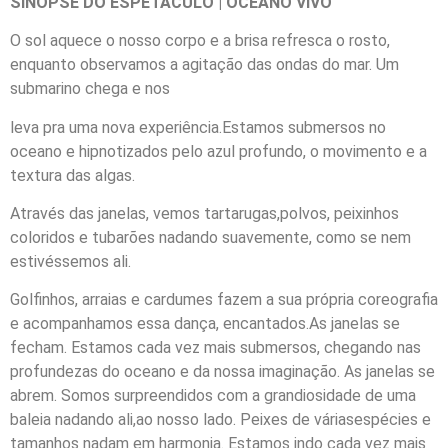
SINOPSE DO ESPETÁCULO | OCEANO VIVO
O sol aquece o nosso corpo e a brisa refresca o rosto,
enquanto observamos a agitação das ondas do mar. Um
submarino chega e nos
leva pra uma nova experiência.Estamos submersos no
oceano e hipnotizados pelo azul profundo, o movimento e a
textura das algas.
Através das janelas, vemos tartarugas,polvos, peixinhos
coloridos e tubarões nadando suavemente, como se nem
estivéssemos ali.
Golfinhos, arraias e cardumes fazem a sua própria coreografia
e acompanhamos essa dança, encantados.As janelas se
fecham. Estamos cada vez mais submersos, chegando nas
profundezas do oceano e da nossa imaginação. As janelas se
abrem. Somos surpreendidos com a grandiosidade de uma
baleia nadando ali,ao nosso lado. Peixes de váriasespécies e
tamanhos nadam em harmonia. Estamos indo cada vez mais