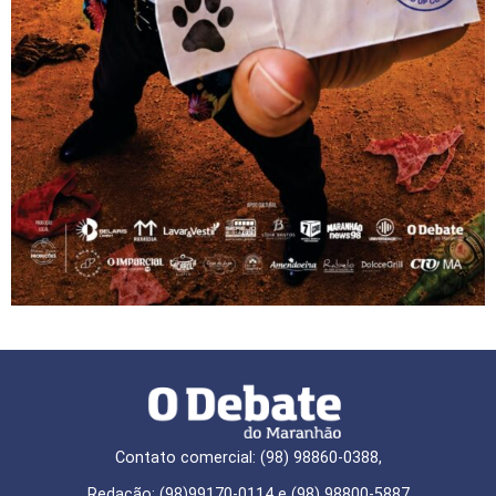
Contato comercial: (98) 98860-0388,
Redação: (98)99170-0114 e (98) 98800-5887