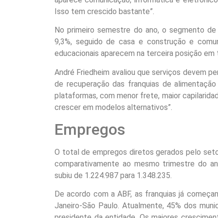
Isso tem crescido bastante”.
No primeiro semestre do ano, o segmento de s
9,3%, seguido de casa e construção e comuni
educacionais aparecem na terceira posição em
André Friedheim avaliou que serviços devem pe
de recuperação das franquias de alimentaçã
plataformas, com menor frete, maior capilaridad
crescer em modelos alternativos”.
Empregos
O total de empregos diretos gerados pelo set
comparativamente ao mesmo trimestre do ano 
subiu de 1.224.987 para 1.348.235.
De acordo com a ABF, as franquias já começam
Janeiro-São Paulo. Atualmente, 45% dos municí
presidente da entidade. Os maiores crescimen