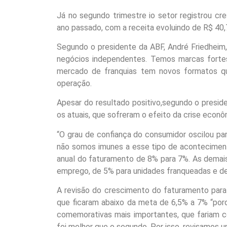
Já no segundo trimestre io setor registrou c
ano passado, com a receita evoluindo de R$ 40,
Segundo o presidente da ABF, André Friedheim
negócios independentes. Temos marcas fortes,
mercado de franquias tem novos formatos q
operação.
Apesar do resultado positivo,segundo o presid
os atuais, que sofreram o efeito da crise econô
“O grau de confiança do consumidor oscilou par
não somos imunes a esse tipo de aconteciment
anual do faturamento de 8% para 7%. As demai
emprego, de 5% para unidades franqueadas e de
A revisão do crescimento do faturamento para
que ficaram abaixo da meta de 6,5% a 7% “por
comemorativas mais importantes, que fariam c
foi melhor que o segundo. Por isso, revisamos u