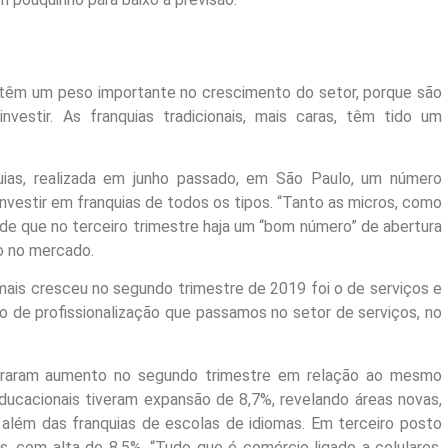
s têm um peso importante no crescimento do setor, porque são
nvestir. As franquias tradicionais, mais caras, têm tido um
uias, realizada em junho passado, em São Paulo, um número
nvestir em franquias de todos os tipos. “Tanto as micros, como
 é de que no terceiro trimestre haja um “bom número” de abertura
o no mercado.
ais cresceu no segundo trimestre de 2019 foi o de serviços e
so de profissionalização que passamos no setor de serviços, no
raram aumento no segundo trimestre em relação ao mesmo
ducacionais tiveram expansão de 8,7%, revelando áreas novas,
 além das franquias de escolas de idiomas. Em terceiro posto
s, com alta de 8,5%. “Tudo que é comércio ligado a celulares.