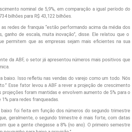
rescimento nominal de 5,9%, em comparação a igual período do
734 bilhões para R$ 43,122 bilhões.
, as redes de franquia “estão performando acima da média dos
 ganho de escala, muita inovação”, disse. Ele relatou que o
ue permitem que as empresas sejam mais eficientes na sua
ente da ABF, o setor já apresentou números mais positivos que
mica.
a baixo. Isso refletiu nas vendas do varejo como um todo. Nós
o.” Esse fator levou a ABF a rever a projeção de crescimento
s projeções foram mantidas e envolvem aumento de 5% para o
 1% para redes franqueadas.
 baixo foi feita em função dos números do segundo trimestre
que, geralmente, o segundo trimestre é mais forte, com datas
om que a gente chegasse a 8% (no ano). O primeiro semestre
m pouquinho para baixo a previsão.”