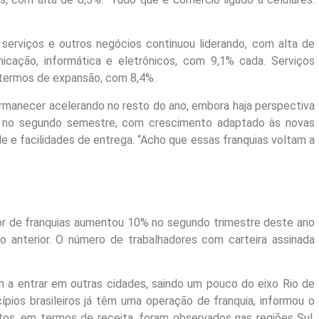
erviços e outros negócios continuou liderando, com alta de
cação, informática e eletrônicos, com 9,1% cada. Serviços
 termos de expansão, com 8,4%.
rmanecer acelerando no resto do ano, embora haja perspectiva
o no segundo semestre, com crescimento adaptado às novas
e e facilidades de entrega. “Acho que essas franquias voltam a
or de franquias aumentou 10% no segundo trimestre deste ano
anterior. O número de trabalhadores com carteira assinada
 a entrar em outras cidades, saindo um pouco do eixo Rio de
pios brasileiros já têm uma operação de franquia, informou o
tos, em termos de receita, foram observados nas regiões Sul,