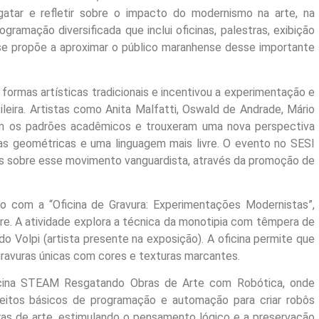
atar e refletir sobre o impacto do modernismo na arte, na
ogramação diversificada que inclui oficinas, palestras, exibição
a se propõe a aproximar o público maranhense desse importante
ormas artísticas tradicionais e incentivou a experimentação e
leira. Artistas como Anita Malfatti, Oswald de Andrade, Mário
m os padrões acadêmicos e trouxeram uma nova perspectiva
rmas geométricas e uma linguagem mais livre. O evento no SESI
ões sobre esse movimento vanguardista, através da promoção de
ro com a “Oficina de Gravura: Experimentações Modernistas”,
re. A atividade explora a técnica da monotipia com têmpera de
do Volpi (artista presente na exposição). A oficina permite que
ravuras únicas com cores e texturas marcantes.
Oficina STEAM Resgatando Obras de Arte com Robótica, onde
ceitos básicos de programação e automação para criar robôs
bras de arte, estimulando o pensamento lógico e a preservação