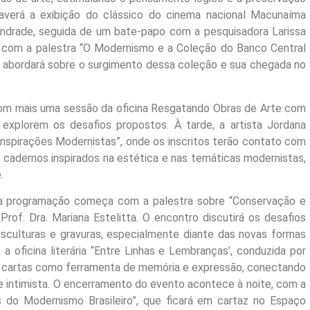
, haverá a exibição do clássico do cinema nacional Macunaíma
 Andrade, seguida de um bate-papo com a pesquisadora Larissa
 com a palestra “O Modernismo e a Coleção do Banco Central
ue abordará sobre o surgimento dessa coleção e sua chegada no
com mais uma sessão da oficina Resgatando Obras de Arte com
 explorem os desafios propostos. À tarde, a artista Jordana
 Inspirações Modernistas”, onde os inscritos terão contato com
s cadernos inspirados na estética e nas temáticas modernistas,
.
, a programação começa com a palestra sobre “Conservação e
rof. Dra. Mariana Estelitta. O encontro discutirá os desafios
sculturas e gravuras, especialmente diante das novas formas
a oficina literária “Entre Linhas e Lembranças’, conduzida por
de cartas como ferramenta de memória e expressão, conectando
e intimista. O encerramento do evento acontece à noite, com a
 do Modernismo Brasileiro”, que ficará em cartaz no Espaço