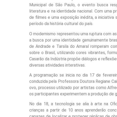
Municipal de São Paulo, o evento busca resg
literatura e na identidade nacional. Com uma pr
de filmes e uma exposição inédita, a iniciativ
período da história cultural do país.
O modernismo representou uma ruptura com as f
a busca por uma identidade genuinamente brasi
de Andrade e Tarsila do Amaral romperam co
sobre o Brasil, utilizando cores vibrantes, fo
Casarão da Indústria propõe diálogos e reflex
diversas atividades interativas.
A programação se inicia no dia 17 de feverei
conduzida pela Professora Doutora Regiane Cai
ovo, processo utilizado por artistas como Alfre
os participantes experimentem a produção de g
No dia 18, a tecnologia se alia à arte na 
crianças a partir de 10 anos aprenderão con
capazes de localizar e proteger réplicas de o