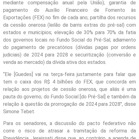
mediante compensação anual pela União); garantia de
pagamento do Auxílio Financeiro de Fomento às
Exportações (FEX) no fim de cada ano; partilha dos recursos
da cessão onerosa (leilão de barris extras do pré-sal) com
estados e municípios; elevação de 30% para 70% da fatia
dos governos locais no Fundo Social do Pré-Sal; adiamento
do pagamento de precatórios (dívidas pagas por ordens
judiciais) de 2024 para 2028 e securitização (conversão e
venda ao mercado) da dívida ativa dos estados.
“Ele [Guedes] vai na terça-feira justamente para falar que
tem o caixa dos R$ 4 bilhões do FEX; que concorda em
relação aos projetos de cessão onerosa, que aliás é uma
pauta do governo; do Fundo Social [do Pré-Sal] e também da
relação à questão da prorrogação de 2024 para 2028″, disse
Simone Tebet.
Para os senadores, a discussão do pacto federativo não
corre o risco de atrasar a tramitação da reforma da
Previdência. Jereissati disse que, ao contrário, a agenda de