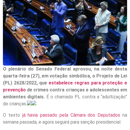
O plenário do Senado Federal aprovou, na noite desta
quarta-feira (27), em votação simbólica, o Projeto de Lei
(PL) 2628/2022, que
estabelece regras para proteção e
prevenção
de crimes contra crianças e adolescentes em
ambientes digitais.
É o chamado PL contra a “adultização”
de crianças.
O texto
já havia passado pela Câmara dos Deputados
na
semana passada, e agora seguirá para sanção presidencial.