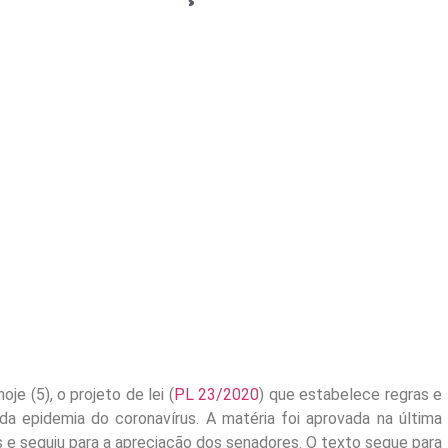
je (5), o projeto de lei (
PL 23/2020
) que estabelece regras e
, da epidemia do coronavírus. A matéria foi aprovada na última
s e seguiu para a apreciação dos senadores. O texto segue para