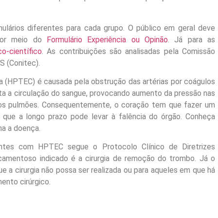
lários diferentes para cada grupo. O público em geral deve
 por meio do
Formulário Experiência ou Opinão
. Já para as
o-científico
. As contribuições são analisadas pela Comissão
S (Conitec).
a (HPTEC) é causada pela obstrução das artérias por coágulos
ulta a circulação do sangue, provocando aumento da pressão nas
 os pulmões. Consequentemente, o coração tem que fazer um
o que a longo prazo pode levar à falência do órgão. Conheça
ha a doença.
ntes com HPTEC segue o Protocolo Clínico de Diretrizes
amentoso indicado é a cirurgia de remoção do trombo. Já o
a cirurgia não possa ser realizada ou para aqueles em que há
nto cirúrgico.