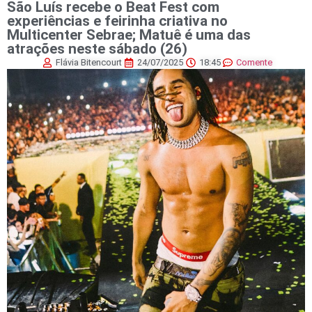
São Luís recebe o Beat Fest com
experiências e feirinha criativa no
Multicenter Sebrae; Matuê é uma das
atrações neste sábado (26)
Flávia Bitencourt
24/07/2025
18:45
Comente