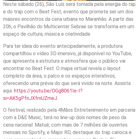
Neste sábado (26), São Luís será tomada pela energia do rap
e do trap com o Beat Fest, evento que promete ser um dos
maiores encontros da cena urbana no Maranhão. A partir das
20h, o Pavilhão do Multicenter Sebrae se transforma em um
espaço de cultura, música e criatividade.
Para ter ideia do evento antecipadamente, a produtora
compartilhou o vídeo 3D imersivo, já disponível no YouTube,
que apresenta a estrutura e atmosfera que o público vai
encontrar no Beat Fest. O mapa virtual revela o layout
completo da área, o palco e os espaços interativos,
oferecendo uma prévia do que será vivido na noite. Assista
aqui:
https://youtu.be/OGg8061Ie-I?
si=AK5gPfnJXfmUZmeJ
.
O festival, realizado pela 4Mãos Entretenimento em parceria
com a D&E Music, terá no line-up dois nomes de peso da
cena nacional: Matuê, com mais de 7 milhões de ouvintes
mensais no Spotify, e Major RD, destaque do trap carioca e