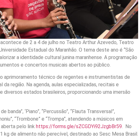
acontece de 2 a 4 de julho no Teatro Arthur Azevedo, Teatro
Universidade Estadual do Maranhão. O tema deste ano é “São
alorizar a identidade cultural junina maranhense. A programação
trumentos e concertos musicais abertos ao público.
o aprimoramento técnico de regentes e instrumentistas de
l da região. Na agenda, aulas especializadas, recitais e
e diversos estados brasileiros, proporcionando uma imersão
de banda”, ‘Piano”, “Percussão”, “Flauta Transversal”,
phoniu”, “Trombone” e “Trompa”, atendendo a músicos em
 aberta pelo link
https://forms.gle/sZCGDYi92JzgbBr59
. No
1 kg de alimento não perecível, destinado ao Sesc Mesa Brasil.