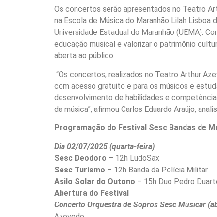
Os concertos serão apresentados no Teatro Arth
na Escola de Música do Maranhão Lilah Lisboa 
Universidade Estadual do Maranhão (UEMA). Com
educação musical e valorizar o patrimônio cult
aberta ao público.
“Os concertos, realizados no Teatro Arthur Az
com acesso gratuito e para os músicos e estuda
desenvolvimento de habilidades e competências
da música”, afirmou Carlos Eduardo Araújo, analis
Programação do Festival Sesc Bandas de M
Dia 02/07/2025 (quarta-feira)
Sesc Deodoro
– 12h LudoSax
Sesc Turismo
– 12h Banda da Polícia Militar
Asilo Solar do Outono
– 15h Duo Pedro Duart
Abertura do Festival
Concerto Orquestra de Sopros Sesc Musicar (a
Azevedo