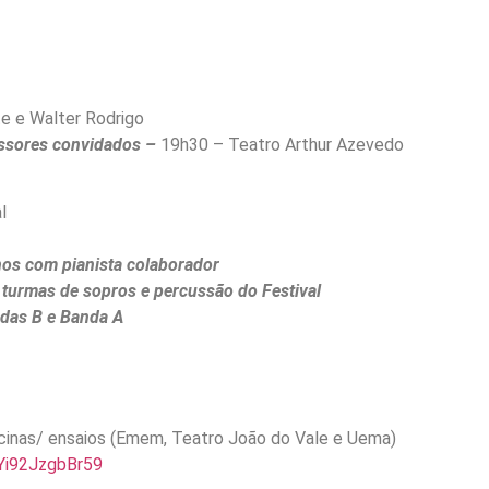
e e Walter Rodrigo
essores convidados –
19h30 – Teatro Arthur Azevedo
l
nos com pianista colaborador
 turmas de sopros e percussão do Festival
das B e Banda A
cinas/ ensaios (Emem, Teatro João do Vale e Uema)
Yi92JzgbBr59