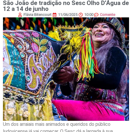
São João de tradição no Sesc Olho D’Água de
12 a 14 de junho
Flávia Bitencourt
11/06/2025
10:00
Comente
Um dos arraiais mais animados e queridos do público
ludovicense já vai começar. O Sesc dá a largada à sua