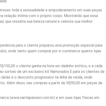
dade.
 trouxe toda a sensualidade e empoderamento em suas peças.
ma relação íntima com o próprio corpo. Mostrando que essa
l, que ressalta sua beleza natural e valorize sua melhor
periência para o cliente preparou uma promoção especial para
dos, onde tanto quem comprar por e-commerce quanto lojas
 R$150,00 o cliente ganha na hora um dadinho erótico, e a cada
o sorteio de um exclusivo kit Namorados.E para os clientes de
elas é o desconto progressivo na linha de renda, onde
nto. Além disso, nas compras a partir de R$90,00 em peças de
 marca (www.santapassion.com.br) e em suas lojas físicas em