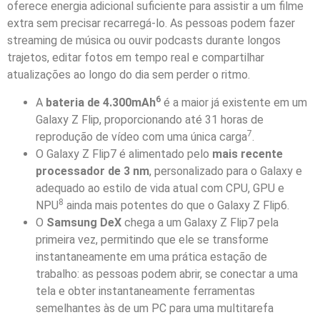
oferece energia adicional suficiente para assistir a um filme
extra sem precisar recarregá-lo. As pessoas podem fazer
streaming de música ou ouvir podcasts durante longos
trajetos, editar fotos em tempo real e compartilhar
atualizações ao longo do dia sem perder o ritmo.
6
A
bateria de 4.300mAh
é a maior já existente em um
Galaxy Z Flip, proporcionando até 31 horas de
7
reprodução de vídeo com uma única carga
.
O Galaxy Z Flip7 é alimentado pelo
mais recente
processador de 3 nm
, personalizado para o Galaxy e
adequado ao estilo de vida atual com CPU, GPU e
8
NPU
ainda mais potentes do que o Galaxy Z Flip6.
O
Samsung DeX
chega a um Galaxy Z Flip7 pela
primeira vez, permitindo que ele se transforme
instantaneamente em uma prática estação de
trabalho: as pessoas podem abrir, se conectar a uma
tela e obter instantaneamente ferramentas
semelhantes às de um PC para uma multitarefa