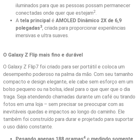
iluminados para que as pessoas possam permanecer
2
conectadas onde quer que estejam
.
A
tela principal
é
AMOLED Dinâmico 2X de 6,9
3
polegadas
, criada para proporcionar experiências
imersivas e ultra suaves.
O Galaxy Z Flip mais fino e durável
O Galaxy Z Flip7 foi criado para ser portátil e coloca um
desempenho poderoso na palma da mão. Com seu tamanho
compacto e design elegante, ele cabe sem esforço em um
bolso pequeno ou na bolsa, ideal para o que quer que o dia
traga. Seja atendendo chamadas durante um café ou tirando
fotos em uma loja – sem precisar se preocupar com as
inevitáveis quedas e impactos ao longo do caminho. Ele
também foi construído para durar e projetado para suportar
o uso diário constante.
4
Pesando apenas 188 gramas
e
medindo somente