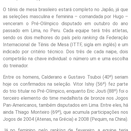
O tênis de mesa brasileiro estará completo no Japão, já que
as seleções masculina e feminina – comandada por Hugo –
venceram o Pré-Olímpico disputado em outubro do ano
passado em Lima, no Peru. Cada equipe terá três atletas,
sendo os dois melhores do país pelo
ranking
da Federação
Internacional de Tênis de Mesa (ITTF, sigla em inglês) e um
indicado por critério técnico. Dos três de cada naipe, dois
competirão na chave individual: o número um e uma escolha
do treinador.
Entre os homens, Calderano e Gustavo Tsuboi (40º) seriam
hoje os confirmados na seleção. Vitor Ishiy (56º) fez parte
do trio titular no Pré-Olímpico, enquanto Eric Jouti (88º) foi o
terceiro elemento do time medalhista de bronze nos Jogos
Pan-Americanos, também disputados em Lima. Entre eles, há
ainda Thiago Monteiro (69º), que acumula participações nos
Jogos de 2004 (Atenas, na Grécia) e 2008 (Pequim, na China).
Já no feminino, pelo
ranking
de fevereiro, a equipe teria