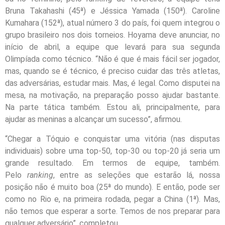
Bruna Takahashi (45ª) e Jéssica Yamada (150ª). Caroline
Kumahara (152ª), atual número 3 do país, foi quem integrou o
grupo brasileiro nos dois torneios. Hoyama deve anunciar, no
início de abril, a equipe que levará para sua segunda
Olimpíada como técnico. “Não é que é mais fácil ser jogador,
mas, quando se é técnico, é preciso cuidar das três atletas,
das adversárias, estudar mais. Mas, é legal. Como disputei na
mesa, na motivação, na preparação posso ajudar bastante.
Na parte tática também. Estou ali, principalmente, para
ajudar as meninas a alcançar um sucesso”, afirmou.
“Chegar a Tóquio e conquistar uma vitória (nas disputas
individuais) sobre uma top-50, top-30 ou top-20 já seria um
grande resultado. Em termos de equipe, também.
Pelo
ranking
, entre as seleções que estarão lá, nossa
posição não é muito boa (25ª do mundo). E então, pode ser
como no Rio e, na primeira rodada, pegar a China (1ª). Mas,
não temos que esperar a sorte. Temos de nos preparar para
qualquer adversário”, completou.