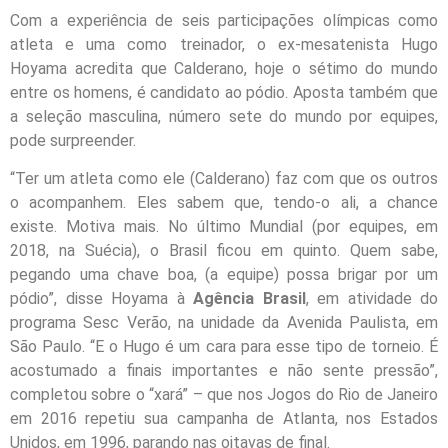
Com a experiência de seis participações olímpicas como
atleta e uma como treinador, o ex-mesatenista Hugo
Hoyama acredita que Calderano, hoje o sétimo do mundo
entre os homens, é candidato ao pódio. Aposta também que
a seleção masculina, número sete do mundo por equipes,
pode surpreender.
“Ter um atleta como ele (Calderano) faz com que os outros
o acompanhem. Eles sabem que, tendo-o ali, a chance
existe. Motiva mais. No último Mundial (por equipes, em
2018, na Suécia), o Brasil ficou em quinto. Quem sabe,
pegando uma chave boa, (a equipe) possa brigar por um
pódio”, disse Hoyama à
Agência Brasil
, em atividade do
programa Sesc Verão, na unidade da Avenida Paulista, em
São Paulo. “E o Hugo é um cara para esse tipo de torneio. É
acostumado a finais importantes e não sente pressão”,
completou sobre o “xará” – que nos Jogos do Rio de Janeiro
em 2016 repetiu sua campanha de Atlanta, nos Estados
Unidos, em 1996, parando nas oitavas de final.