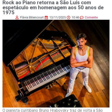
Rock ao Piano retorna a São Luís com
espetáculo em homenagem aos 50 anos de
1975
Flávia Bitencourt
13/11/2025
10:46
Comente
O pianista curitibano Bruno Hrabovsky traz de volta a São