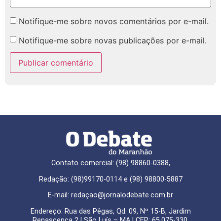
Notifique-me sobre novos comentários por e-mail.
Notifique-me sobre novas publicações por e-mail.
Contato comercial: (98) 98860-0388,
Redação: (98)99170-0114 e (98) 98800-5887
E-mail: redaçao@jornalodebate.com.br
Endereço: Rua das Pêgas, Qd. 09, Nº 15-B, Jardim
Renascença 2 | São Luís – MA | CEP: 65.075-330.