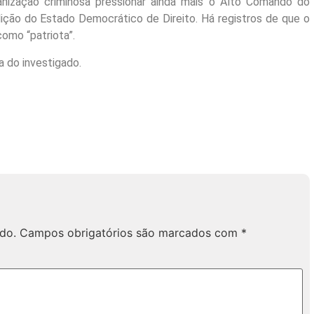
rganização criminosa pressionar ainda mais o Alto Comando do
olição do Estado Democrático de Direito. Há registros de que o
omo “patriota”.
a do investigado.
do.
Campos obrigatórios são marcados com
*