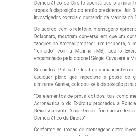
Democrático de Direito aponta que o almirante
tropas à disposição do então presidente Jair B
investigados exercia o comando da Marinha do B
De acordo com o relatório, mensagens apreend
Bolsonaro, mostram conversa em que um conta
tanques no Arsenal prontos”. Em resposta, o int
“rompido” com a Marinha (MB), que o Exérc
encaminhado pelo coronel Sérgio Cavaliere a Ma
Segundo a Polícia Federal, os comandantes do E
qualquer plano que impedisse a posse do g
almirante Garnier, colocou-se à disposição par
“Os elementos de prova obtidos, tais como 
Aeronáutica e do Exército prestados à Políc
Brasil, almirante Almir Garnier, foi o único den
Democrático de Direito”
Conforme as trocas de mensagens entre inves