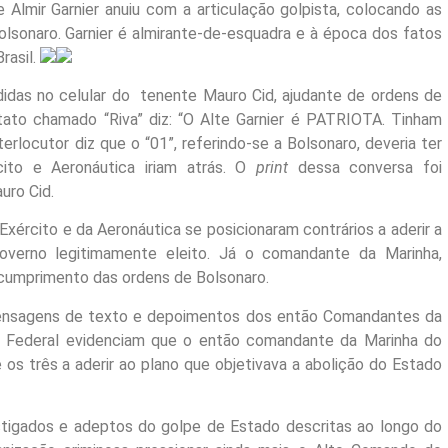
 Almir Garnier anuiu com a articulação golpista, colocando as
olsonaro. Garnier é almirante-de-esquadra e à época dos fatos
rasil.
idas no celular do tenente Mauro Cid, ajudante de ordens de
to chamado “Riva” diz: “O Alte Garnier é PATRIOTA. Tinham
erlocutor diz que o “01”, referindo-se a Bolsonaro, deveria ter
ito e Aeronáutica iriam atrás. O
print
dessa conversa foi
uro Cid.
xército e da Aeronáutica se posicionaram contrários a aderir a
overno legitimamente eleito. Já o comandante da Marinha,
a cumprimento das ordens de Bolsonaro.
mensagens de texto e depoimentos dos então Comandantes da
ia Federal evidenciam que o então comandante da Marinha do
tre os três a aderir ao plano que objetivava a abolição do Estado
tigados e adeptos do golpe de Estado descritas ao longo do