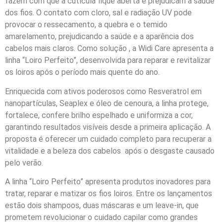
fazem com que a cutícula fique aberta e prejudicam a saúde
dos fios. O contato com cloro, sal e radiação UV pode
provocar o ressecamento, a quebra e o temido
amarelamento, prejudicando a saúde e a aparência dos
cabelos mais claros. Como solução , a Widi Care apresenta a
linha “Loiro Perfeito”, desenvolvida para reparar e revitalizar
os loiros após o período mais quente do ano.
Enriquecida com ativos poderosos como Resveratrol em
nanopartículas, Seaplex e óleo de cenoura, a linha protege,
fortalece, confere brilho espelhado e uniformiza a cor,
garantindo resultados visíveis desde a primeira aplicação. A
proposta é oferecer um cuidado completo para recuperar a
vitalidade e a beleza dos cabelos após o desgaste causado
pelo verão.
A linha “Loiro Perfeito” apresenta produtos inovadores para
tratar, reparar e matizar os fios loiros. Entre os lançamentos
estão dois shampoos, duas máscaras e um leave-in, que
prometem revolucionar o cuidado capilar como grandes