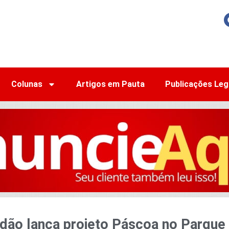
Colunas
Artigos em Pauta
Publicações Leg
ndão lança projeto Páscoa no Parque