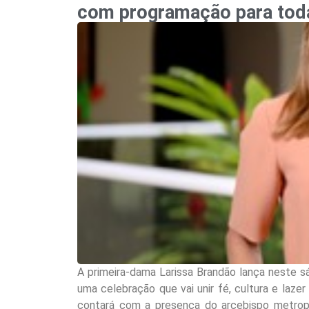
com programação para toda
A primeira-dama Larissa Brandão lança neste s
uma celebração que vai unir fé, cultura e laze
contará com a presença do arcebispo metropo