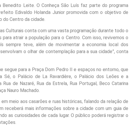
 Benedito Leite. O Conheça São Luís faz parte do programa
 prefeito Edivaldo Holanda Junior promovida com o objetivo de
ão do Centro da cidade.
rias Culturais conta com uma vasta programação durante todo o
 para atrair a população para o Centro. Com isso, revivemos o
uís sempre teve, além de movimentar a economia local dos
envolvam o olhar de contemplação para a sua cidade”, conta
e segue para a Praça Dom Pedro II e espaços no entorno, que
da Sé, o Palácio de La Ravardière, o Palácio dos Leões e a
a Rua de Nazaré, Rua da Estrela, Rua Portugal, Beco Catarina
raça Nauro Machado.
em meio aos casarões e ruas históricas, falando da relação de
m receberá mais informações sobre a cidade com um guia de
o as curiosidades de cada lugar. O público poderá registrar o
ntações.