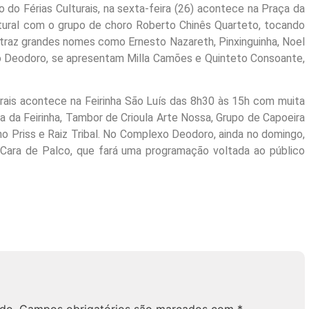
do Férias Culturais, na sexta-feira (26) acontece na Praça da
ltural com o grupo de choro Roberto Chinês Quarteto, tocando
o traz grandes nomes como Ernesto Nazareth, Pinxinguinha, Noel
xo Deodoro, se apresentam Milla Camões e Quinteto Consoante,
urais acontece na Feirinha São Luís das 8h30 às 15h com muita
a da Feirinha, Tambor de Crioula Arte Nossa, Grupo de Capoeira
o Priss e Raiz Tribal. No Complexo Deodoro, ainda no domingo,
Cara de Palco, que fará uma programação voltada ao público
do.
Campos obrigatórios são marcados com
*