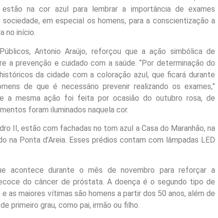
 estão na cor azul para lembrar a importância de exames
 a sociedade, em especial os homens, para a conscientização a
 no início.
Públicos, Antonio Araújo, reforçou que a ação simbólica de
obre a prevenção e cuidado com a saúde. “Por determinação do
istóricos da cidade com a coloração azul, que ficará durante
mens de que é necessário prevenir realizando os exames,”
e a mesma ação foi feita por ocasião do outubro rosa, de
entos foram iluminados naquela cor.
edro II, estão com fachadas no tom azul a Casa do Maranhão, na
zado na Ponta d’Areia. Esses prédios contam com lâmpadas LED
e acontece durante o mês de novembro para reforçar a
recoce do câncer de próstata. A doença é o segundo tipo de
e as maiores vítimas são homens a partir dos 50 anos, além de
primeiro grau, como pai, irmão ou filho.