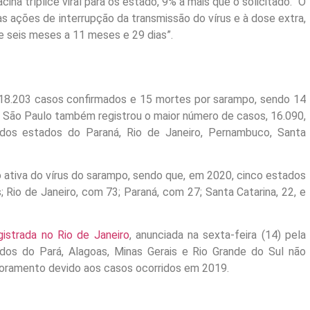
cina tríplice viral para os estado, 9% a mais que o solicitado. “O
 às ações de interrupção da transmissão do vírus e à dose extra,
e seis meses a 11 meses e 29 dias”.
 18.203 casos confirmados e 15 mortes por sarampo, sendo 14
São Paulo também registrou o maior número de casos, 16.090,
 dos estados do Paraná, Rio de Janeiro, Pernambuco, Santa
ativa do vírus do sarampo, sendo que, em 2020, cinco estados
 Rio de Janeiro, com 73; Paraná, com 27; Santa Catarina, 22, e
istrada no Rio de Janeiro
, anunciada na sexta-feira (14) pela
dos do Pará, Alagoas, Minas Gerais e Rio Grande do Sul não
oramento devido aos casos ocorridos em 2019.