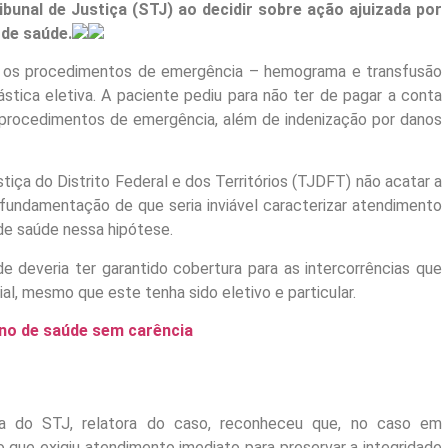
ibunal de Justiça (STJ) ao decidir sobre ação ajuizada por
 de saúde.
e os procedimentos de emergência – hemograma e transfusão
ástica eletiva. A paciente pediu para não ter de pagar a conta
 procedimentos de emergência, além de indenização por danos
iça do Distrito Federal e dos Territórios (TJDFT) não acatar a
 fundamentação de que seria inviável caracterizar atendimento
 de saúde nessa hipótese.
 deveria ter garantido cobertura para as intercorrências que
al, mesmo que este tenha sido eletivo e particular.
ano de saúde sem carência
rma do STJ, relatora do caso, reconheceu que, no caso em
que exigiu atendimento imediato para preservar a integridade