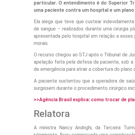
particular. O entendimento é do Superior Tr
uma paciente contra um hospital e um plano
Ela alega que teve que custear indevidament
de sangue – realizados durante uma cirurgia pl
apresentada pelo hospital em relação a esses
morais.
O recurso chegou ao STJ após o Tribunal de Just
apelação feita pela defesa da paciente, sob a
de emergência para atrair a cobertura do plano
A paciente sustentou que a operadora de saúde
surgissem durante o procedimento cirúrgico inici
>>Agência Brasil explica: como trocar de pl
Relatora
A ministra Nancy Andrighi, da Terceira Tu
julgamento, ficou comprovada uma complicação 