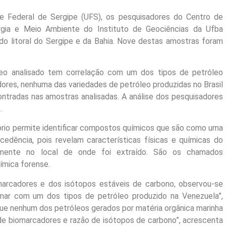
de Federal de Sergipe (UFS), os pesquisadores do Centro de
rgia e Meio Ambiente do Instituto de Geociências da Ufba
do litoral do Sergipe e da Bahia. Nove destas amostras foram
leo analisado tem correlação com um dos tipos de petróleo
dores, nenhuma das variedades de petróleo produzidas no Brasil
ntradas nas amostras analisadas. A análise dos pesquisadores
z
.
ório permite identificar compostos químicos que são como uma
cedência, pois revelam características físicas e químicas do
amente no local de onde foi extraído. São os chamados
ímica forense.
marcadores e dos isótopos estáveis de carbono, observou-se
mar com um dos tipos de petróleo produzido na Venezuela”,
que nenhum dos petróleos gerados por matéria orgânica marinha
o de biomarcadores e razão de isótopos de carbono”, acrescenta