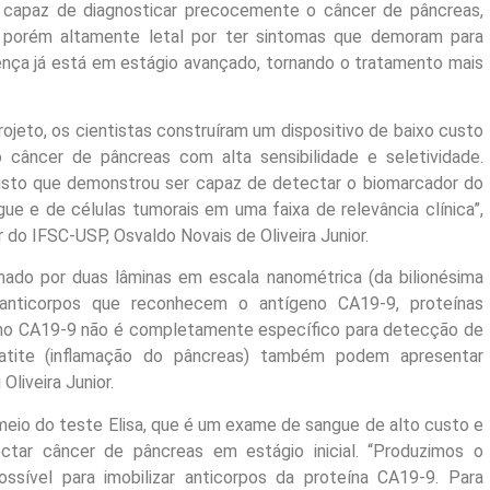
r capaz de diagnosticar precocemente o câncer de pâncreas,
, porém altamente letal por ter sintomas que demoram para
ença já está em estágio avançado, tornando o tratamento mais
jeto, os cientistas construíram um dispositivo de baixo custo
câncer de pâncreas com alta sensibilidade e seletividade.
usto que demonstrou ser capaz de detectar o biomarcador do
e e de células tumorais em uma faixa de relevância clínica”,
 do IFSC-USP, Osvaldo Novais de Oliveira Junior.
ado por duas lâminas em escala nanométrica (da bilionésima
anticorpos que reconhecem o antígeno CA19-9, proteínas
geno CA19-9 não é completamente específico para detecção de
atite (inflamação do pâncreas) também podem apresentar
Oliveira Junior.
eio do teste Elisa, que é um exame de sangue de alto custo e
etectar câncer de pâncreas em estágio inicial. “Produzimos o
ssível para imobilizar anticorpos da proteína CA19-9. Para