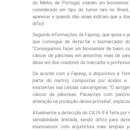
do Minho, de Portugal, criaram um biossenso
considerado um tipo de tumor raro no Brasil
aparecer e quando dão sinais indicam que a do
difícil.
Segundo informações da Fapesp, que apoia o pro
que consegue de detectar o biomarcador do 
“Conseguimos fazer um biossensor de baixo c
câncer de pâncreas em amostras reais de sangu
disse um dos criadores do marcador e professor
De acordo com a Fapesp, o dispositivo é form
parte do metro), compostas por ácidos e 
existentes nas células cancerígenas. “O antí
câncer de pâncreas. Pacientes com pancre
alteração na produção dessa proteína”, explicou 
Atualmente a detecção do CA19-9 é feita por m
sensibilidade limitada, sendo difícil para d
imunosensor com arquitetura mais simples po