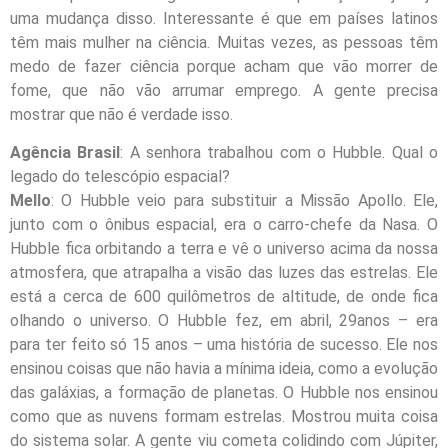
uma mudança disso. Interessante é que em países latinos
têm mais mulher na ciência. Muitas vezes, as pessoas têm
medo de fazer ciência porque acham que vão morrer de
fome, que não vão arrumar emprego. A gente precisa
mostrar que não é verdade isso.
Agência Brasil
: A senhora trabalhou com o Hubble. Qual o
legado do telescópio espacial?
Mello
: O Hubble veio para substituir a Missão Apollo. Ele,
junto com o ônibus espacial, era o carro-chefe da Nasa. O
Hubble fica orbitando a terra e vê o universo acima da nossa
atmosfera, que atrapalha a visão das luzes das estrelas. Ele
está a cerca de 600 quilômetros de altitude, de onde fica
olhando o universo. O Hubble fez, em
abril, 29
anos – era
para
ter
feito só 15 anos – uma história de sucesso. Ele nos
ensinou coisas que não havia a mínima ideia, como a evolução
das galáxias, a formação de planetas. O Hubble nos ensinou
como que as nuvens formam estrelas. Mostrou muita coisa
do sistema solar. A gente viu cometa colidindo com Júpiter,