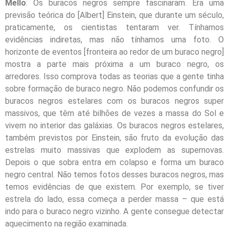
Mello
: Os buracos negros sempre fascinaram. Era uma
previsão teórica do [Albert] Einstein, que durante um século,
praticamente, os cientistas tentaram ver. Tínhamos
evidências indiretas, mas não tínhamos uma foto. O
horizonte de eventos [fronteira ao redor de um buraco negro]
mostra a parte mais próxima a um buraco negro, os
arredores. Isso comprova todas as teorias que a gente tinha
sobre formação de buraco negro. Não podemos confundir os
buracos negros estelares com os buracos negros super
massivos, que têm até bilhões de vezes a massa do Sol e
vivem no interior das galáxias. Os buracos negros estelares,
também previstos por Einstein, são fruto da evolução das
estrelas muito massivas que explodem as supernovas.
Depois o que sobra entra em colapso e forma um buraco
negro central. Não temos fotos desses buracos negros, mas
temos evidências de que existem. Por exemplo, se tiver
estrela do lado, essa começa a perder massa – que está
indo para o buraco negro vizinho. A gente consegue detectar
aquecimento na região examinada.