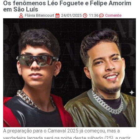
Os fenômenos Léo Foguete e Felipe Amorim
em São Luís
Flávia Bitencourt
24/01/2025
11:36
Comente
A preparação para o Carnaval 2025 já começou, mas a
verdadeira largada será na noite deste sábado (25), a partir