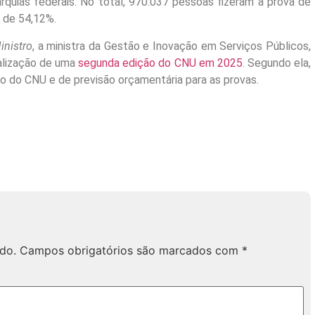
rquias federais. No total, 970.037 pessoas fizeram a prova de
 de 54,12%.
inistro
, a ministra da Gestão e Inovação em Serviços Públicos,
alização de uma
segunda edição do CNU em 2025
. Segundo ela,
o do CNU e de previsão orçamentária para as provas.
do.
Campos obrigatórios são marcados com
*