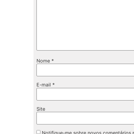
Nome
*
E-mail
*
Site
Notifique-me sobre novos comentários p